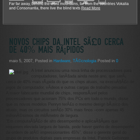
Far far away, behind the word mountains, far from the countries Vokalia
and Consonantia, there live the blind texts
Read More
NOVOS CHIPS DA INTEL SÃ£O CERCA
DE 40% MAIS RÃ¡PIDOS
maio 5, 2007
, Posted in
Hardware
,
TÃ©cnologia
Posted in
0
A Intel anunciou uma nova linha de processadores para
computadores, lanÃ§ada ainda neste ano, que serÃ¡
cerca de 40% mais rÃ¡pida do que os chips atuais, na execuÃ§Ã£o de
jogos de computador, vÃ­deos e outras cargas de trabalho pesadas.
A maior fabricante mundial de chips, responsÃ¡vel pelos
processadores que acionam 75% dos PCs em todo o mundo, disse
que os novos modelos Penryn terÃ£o o mesmo design bÃ¡sico dos
atuais, mas os circuitos serÃ£o 30% mais finos –com apenas 45
milionÃ©simos de milÃ­metro de largura.
“Em computaÃ§Ã£o de alto desempenho e aplicaÃ§Ãµes que
requerem elevada largura de banda, pode haver ganho de desempenho
da ordem de atÃ© impressionantes 45%”, disse o gerente geral do
grupo de produtos digitais para empresas da Intel, Patrick Gelsinger.