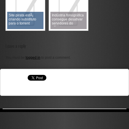
Site pirata estÃ¡
Indústria fonográfica
criando substituto
consegue desativar
para o torrent
servidores do
eDonkey na
Alemanha
Leave a reply
You must be
logged in
to post a comment.