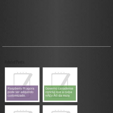
Related Posts:
Raspberry Pi agora
Governo canadense
pode ser adquirido
conclui que a culpa
customizado.
nÃ£o Ã© da mula