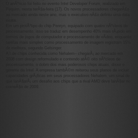
O anÃºncio foi feito no evento Intel Developer Forum, realizado em
Pequim, nesta terÃ§a-feira (17). Os novos processadores chegarÃ£o
ao mercado ainda neste ano, mas o executivo nÃ£o definiu uma data
exata.
Em um protÃ³tipo do chip Penryn, equipado com quatro nÃºcleos de
processamento, isso se traduz em desempenho 40% mais rÃ¡pido em
termos de jogos de computador e processamento de vÃ­deo, enquanto
tarefas mais simples como processamento de imagem registram 15%
de melhora, segundo Gelsinger.
A I de chips conhecida como Nehalem– chegarÃ¡ ao mercado em
2008 com design reformulado e contendo atÃ© oito nÃºcleos de
processamento, o dobro dos mais poderosos chips atuais, disse o
gerente da Intel. A empresa tambÃ©m reiterou seus planos de incluir
capacidades grÃ¡ficas em seus processadores Nehalem, um sinal de
que lanÃ§arÃ¡ um desafio aos chips que a rival AMD deve lanÃ§ar no
comeÃ§o de 2009.