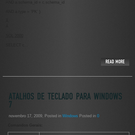
AND a.schema_id = c.schema_id
AND a.type = ‘PK’ )
Â
Â
SQL 2000
SELECT c...
READ MORE
ATALHOS DE TECLADO PARA WINDOWS
7
novembro 17, 2009
, Posted in
Windows
Posted in
0
Comandos Gerais: