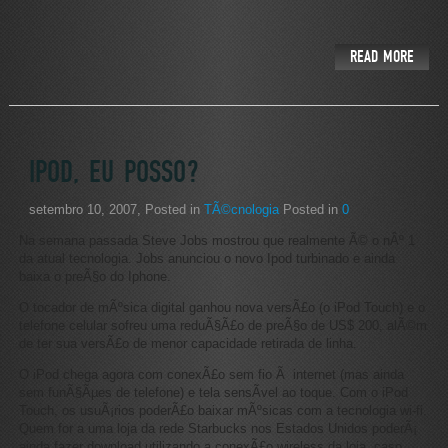
READ MORE
IPOD, EU POSSO?
setembro 10, 2007
, Posted in
TÃ©cnologia
Posted in
0
Na semana passada Steve Jobs mostrou que realmente Ã© o nÂº 1
da atual tecnologia. Jobs anunciou o novo Ipod turbinado e ainda
baixa o preÃ§o do Iphone.
O tocador de mÃºsica digital ganhou nova versÃ£o (o iPod Touch) e o
telefone celular sofreu uma reduÃ§Ã£o de preÃ§o de US$ 200, alÃ©m
de ter sua versÃ£o de menor capacidade retirada de linha.
O iPod chega agora com conexÃ£o sem fio Ã internet (mas ainda
sem funÃ§Ãµes de telefone) e tela sensÃ­vel ao toque. Com o iPod
Touch, os usuÃ¡rios poderÃ£o baixar mÃºsicas com a tecnologia wi-fi.
Quem for a uma loja da rede Starbucks nos Estados Unidos poderÃ¡
ainda fazer download utilizando a conexÃ£o wireless da loja, caso