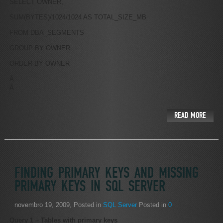
SELECT OWNER,
SUM(BYTES)/1024/1024 AS TOTAL_SIZE_MB
FROM DBA_SEGMENTS
GROUP BY OWNER
ORDER BY OWNER
Â
Â
READ MORE
FINDING PRIMARY KEYS AND MISSING
PRIMARY KEYS IN SQL SERVER
novembro 19, 2009
, Posted in
SQL Server
Posted in
0
Query 1 – Tables with primary keys