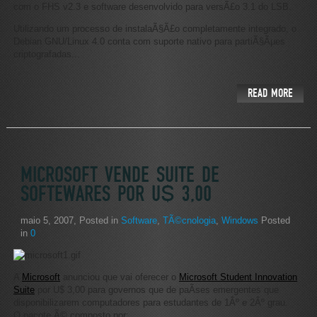
com o FHS v2.3 e software desenvolvido para versÃ£o 3.1 do LSB.
Utilizando um processo de instalaÃ§Ã£o completamente integrado, o
Debian GNU/Linux 4.0 conta com suporte nativo para partiÃ§Ãµes
criptografadas...
READ MORE
MICROSOFT VENDE SUITE DE
SOFTEWARES POR U$ 3,00
maio 5, 2007
, Posted in
Software
,
TÃ©cnologia
,
Windows
Posted
in
0
A
Microsoft
anunciou que vai oferecer o
Microsoft Student Innovation
Suite
por U$ 3,00 para governos que de paÃ­ses emergentes que
disponibilizarem computadores para estudantes de 1Âº e 2Âº grau.
O pacote Ã© composto por: