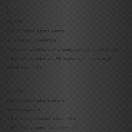
Â
Â
SQL 2005
SELECT c.name, b.name, a.name
FROM sys.key_constraints a
INNER JOIN sys.tables b ON a.parent_object_id = b.OBJECT_ID
INNER JOIN sys.schemas c ON a.schema_id = c.schema_id
WHERE a.type = ‘PK’
Â
Â
SQL 2000
SELECT c.name, a.name, b.name
FROM sysobjects a
INNER JOIN sysindexes b ON a.id = b.id
INNER JOIN sysusers c ON a.uid = c.uid