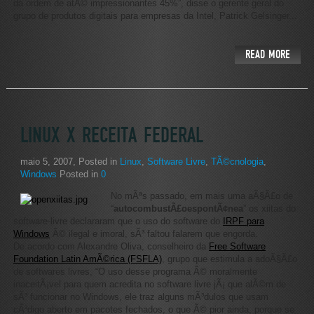
da ordem de atÃ© impressionantes 45%”, disse o gerente geral do
grupo de produtos digitais para empresas da Intel, Patrick Gelsinger...
READ MORE
LINUX X RECEITA FEDERAL
maio 5, 2007
, Posted in
Linux
,
Software Livre
,
TÃ©cnologia
,
Windows
Posted in
0
No mÃªs passado, em mais uma aÃ§Ã£o de
“
autocombustÃ£oespontÃ¢nea
” os xiitas do
software-livre declararam que o uso do software do
IRPF para
Windows
Ã© ilegal e imoral, sÃ³ faltou falarem que engorda.
De acordo com Alexandre Oliva, conselheiro da
Free Software
Foundation Latin AmÃ©rica (FSFLA)
, grupo que estimula a adoÃ§Ã£o
de softwares livres, “O uso desse programa Ã© moralmente
inaceitÃ¡vel para quem acredita no software livre jÃ¡ que alÃ©m de
sÃ³ funcionar no Windows, ele traz alguns mÃ³dulos que usam
cÃ³digo aberto em pacotes fechados, o que Ã© pior ainda, porque se