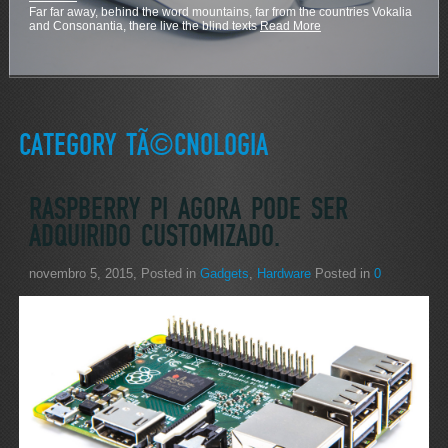
Far far away, behind the word mountains, far from the countries Vokalia
and Consonantia, there live the blind texts
Read More
CATEGORY TÃ©CNOLOGIA
RASPBERRY PI AGORA PODE SER
ADQUIRIDO CUSTOMIZADO.
novembro 5, 2015
, Posted in
Gadgets
,
Hardware
Posted in
0