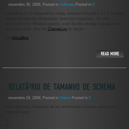
novembro 30, 2009
, Posted in
Software
Posted in
0
VirtualBox 3.1.0 released!Sun today released VirtualBox 3.1.0, a major
update introducing teleportation, branched snapshots, 2D video
acceleration for Windows guests, more flexible storage management
and much more. See the
ChangeLog
for details.
via
VirtualBox
.
READ MORE
RELATÃ³RIO DE TAMANHO DE SCHEMA
novembro 24, 2009
, Posted in
Oracle
Posted in
0
Para obtermos o tamanho de um determinado schema utilizamos a
seguinte query:
Â
Â