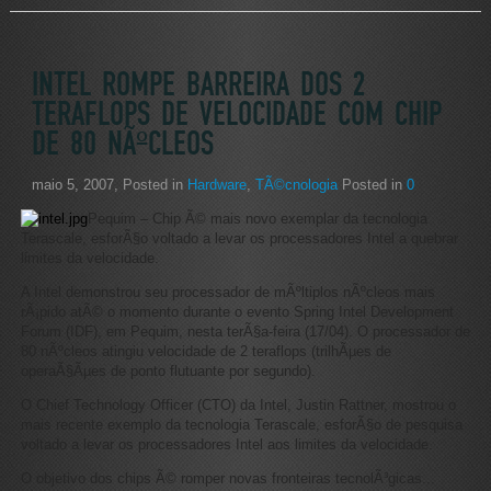
INTEL ROMPE BARREIRA DOS 2
TERAFLOPS DE VELOCIDADE COM CHIP
DE 80 NÃºCLEOS
maio 5, 2007
, Posted in
Hardware
,
TÃ©cnologia
Posted in
0
Pequim – Chip Ã© mais novo exemplar da tecnologia
Terascale, esforÃ§o voltado a levar os processadores Intel a quebrar
limites da velocidade.
A Intel demonstrou seu processador de mÃºltiplos nÃºcleos mais
rÃ¡pido atÃ© o momento durante o evento Spring Intel Development
Forum (IDF), em Pequim, nesta terÃ§a-feira (17/04). O processador de
80 nÃºcleos atingiu velocidade de 2 teraflops (trilhÃµes de
operaÃ§Ãµes de ponto flutuante por segundo).
O Chief Technology Officer (CTO) da Intel, Justin Rattner, mostrou o
mais recente exemplo da tecnologia Terascale, esforÃ§o de pesquisa
voltado a levar os processadores Intel aos limites da velocidade.
O objetivo dos chips Ã© romper novas fronteiras tecnolÃ³gicas...