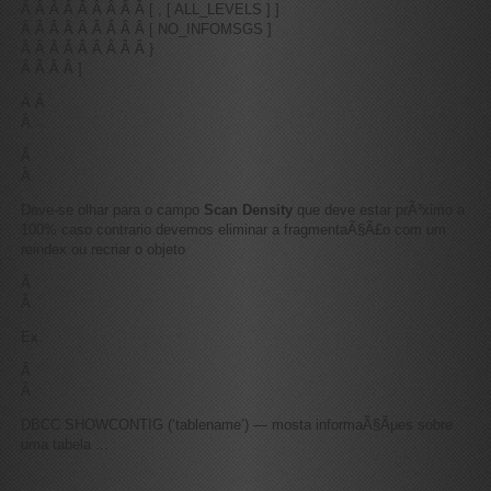
Â Â Â Â Â Â Â Â Â [ , [ ALL_LEVELS ] ]
Â Â Â Â Â Â Â Â Â [ NO_INFOMSGS ]
Â Â Â Â Â Â Â Â Â }
Â Â Â Â ]
Â Â
Â
Â
Â
Deve-se olhar para o campo
Scan Density
que deve estar prÃ³ximo a
100% caso contrario devemos eliminar a fragmentaÃ§Ã£o com um
reindex ou recriar o objeto
Â
Â
Ex.
Â
Â
DBCC SHOWCONTIG (‘tablename’) — mosta informaÃ§Ãµes sobre
uma tabela ...