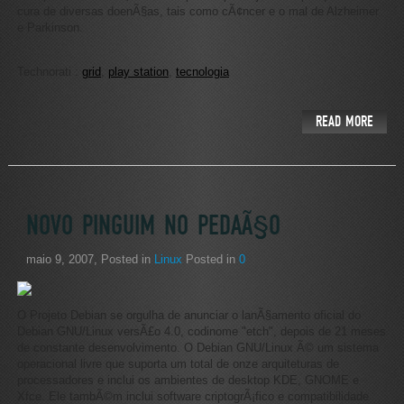
cura de diversas doenÃ§as, tais como cÃ¢ncer e o mal de Alzheimer
e Parkinson.
Technorati
:
grid
,
play station
,
tecnologia
READ MORE
NOVO PINGUIM NO PEDAÃ§O
maio 9, 2007
, Posted in
Linux
Posted in
0
O Projeto Debian se orgulha de anunciar o lanÃ§amento oficial do
Debian GNU/Linux versÃ£o 4.0, codinome
etch
, depois de 21 meses
de constante desenvolvimento. O Debian GNU/Linux Ã© um sistema
operacional livre que suporta um total de onze arquiteturas de
processadores e inclui os ambientes de desktop KDE, GNOME e
Xfce. Ele tambÃ©m inclui software criptogrÃ¡fico e compatibilidade