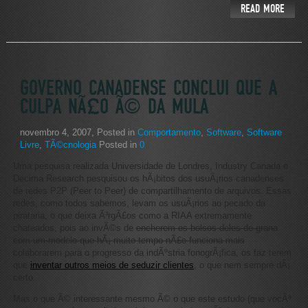
READ MORE
GOVERNO CANADENSE CONCLUI QUE A
CULPA NÃ£O Ã© DA MULA
novembro 4, 2007
, Posted in
Comportamento
,
Software
,
Software
Livre
,
TÃ©cnologia
Posted in
0
Uma pesquisa realizada Universidade de Londres, Industry Canada e
Decima Research pesquisou os hÃ¡bitos dos usuÃ¡rios canadenses
de redes P2P (Peer to Peer) de compartilhamento de arquivos. Essas
redes, como todos sabemos, levam os usuÃ¡rios ao pecado da
pirataria, o que deixa Ã³rgÃ£os como a RIAA extremamente
chateados, pois ao invÃ©s de
encherem os bolsos deles de grana
com um modelo que hÃ¡ muito tempo nÃ£o funciona mais
colaborarem para o progresso da indÃºstria fonogrÃ¡fica, os faz terem
que
inventar outros meios de seduzir clientes
, o que nem sempre dÃ¡
certo.
Mas o que Ã© interessante mesmo Ã© o que este estudo (que vocÃª