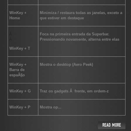
WinKey +
Minimiza / restaura todas as janelas, exceto a
Home
que estiver em destaque
Â
Foca na primeira entrada da Superbar.
Â
Pressionando novamente, alterna entre elas
WinKey + T
WinKey +
Mostra o desktop (Aero Peek)
Barra de
espaÃ§o
WinKey + G
Traz os gadgets Ã frente, em ordem-z
WinKey + P
Mostra op...
READ MORE