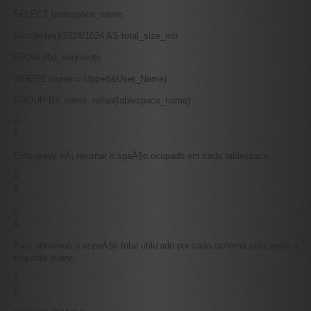
SELECT tablespace_name,
Sum(bytes)/1024/1024 AS total_size_mb
FROM dba_segments
WHERE owner = Upper(&User_Name)
GROUP BY owner, rollup(tablespace_name)
Â
Â
Esta query irÃ¡ retornar o spaÃ§o ocupado em cada tablespace.
Â
Â
Â
Â
Para obtermos o espaÃ§o total utilizado por cada schema utilizamos a
seguinte query:
Â
Â