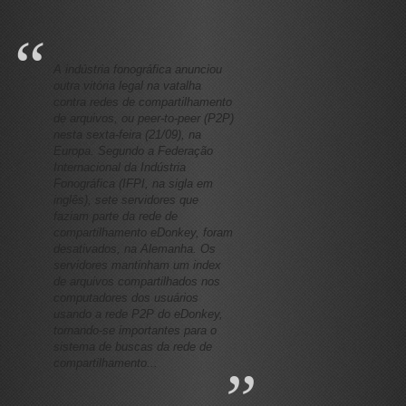
A indústria fonográfica anunciou
outra vitória legal na vatalha
contra redes de compartilhamento
de arquivos, ou peer-to-peer (P2P)
nesta sexta-feira (21/09), na
Europa. Segundo a Federação
Internacional da Indústria
Fonográfica (IFPI, na sigla em
inglês), sete servidores que
faziam parte da rede de
compartilhamento eDonkey, foram
desativados, na Alemanha. Os
servidores mantinham um index
de arquivos compartilhados nos
computadores dos usuários
usando a rede P2P do eDonkey,
tornando-se importantes para o
sistema de buscas da rede de
compartilhamento...