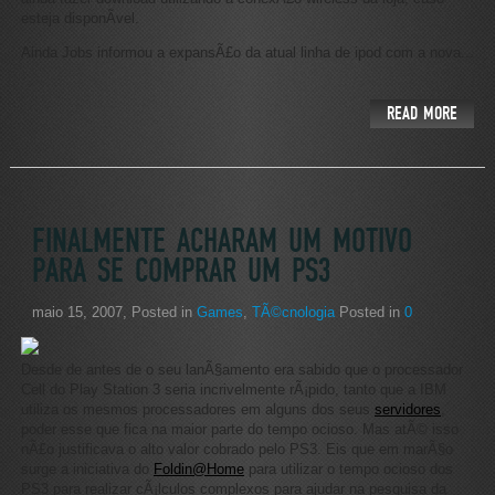
esteja disponÃ­vel.
Ainda Jobs informou a expansÃ£o da atual linha de ipod com a nova...
READ MORE
FINALMENTE ACHARAM UM MOTIVO
PARA SE COMPRAR UM PS3
maio 15, 2007
, Posted in
Games
,
TÃ©cnologia
Posted in
0
Desde de antes de o seu lanÃ§amento era sabido que o processador
Cell do Play Station 3 seria incrivelmente rÃ¡pido, tanto que a IBM
utiliza os mesmos processadores em alguns dos seus
servidores
,
poder esse que fica na maior parte do tempo ocioso. Mas atÃ© isso
nÃ£o justificava o alto valor cobrado pelo PS3. Eis que em marÃ§o
surge a iniciativa do
Foldin@Home
para utilizar o tempo ocioso dos
PS3 para realizar cÃ¡lculos complexos para ajudar na pesquisa da