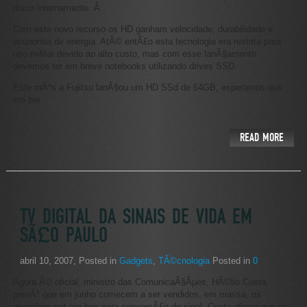
disco internamente.
Â
Com este novo recurso os HD ganham velocidade, durabilidade e
economia de energia. AtÃ© entÃ£o esta tecnologia era restrita para
uso militar devido ao alto custo, mas com esse lanÃ§amento
devemos ter em breve notebooks utilizando drives SSD.
Este mÃªs a Fujitsu lanÃ§ou um HD SSd de 64GB, esperamos que
em bre...
READ MORE
TV DIGITAL DA SINAIS DE VIDA EM
SÃ£O PAULO
abril 10, 2007
, Posted in
Gadgets
,
TÃ©cnologia
Posted in
0
Agora Ã© oficial, ministro das ComunicaÃ§Ãµes, HÃ©lio Costa,
prevÃª que em junho comecem a ser vendidos, em massa, os
aparelhos set-top-box para conversÃ£o de sinal. Costa afirma que os