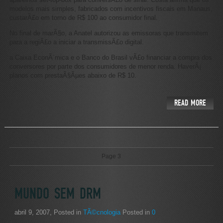
modelos mais simples, fabricados com incentivos fiscais em Manaus,
custarÃ£o em torno de R$ 100 ao consumidor final.
No final de marÃ§o, a Anatel autorizou as emissoras que transmitem
para a regiÃ£o a iniciar a transmissÃ£o digital.
a Caixa EconÃ´mica e o Banco do Brasil vÃ£o financiar a compra dos
conversores por parte dos consumidores de menor renda. HaverÃ¡
planos com prestaÃ§Ãµes abaixo de R$ 10.
READ MORE
Page 3
MUNDO SEM DRM
abril 9, 2007
, Posted in
TÃ©cnologia
Posted in
0