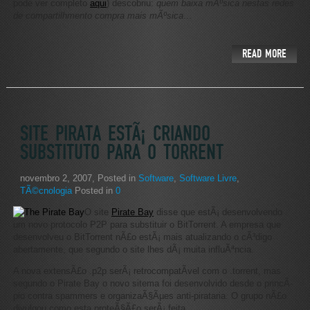
pode ver completo
aqui
) descobriu:
quem baixa mÃºsica nestas redes
de compartilhmento compra mais mÃºsica
...
READ MORE
SITE PIRATA ESTÃ¡ CRIANDO
SUBSTITUTO PARA O TORRENT
novembro 2, 2007
, Posted in
Software
,
Software Livre
,
TÃ©cnologia
Posted in
0
O site
Pirate Bay
disse que estÃ¡ desenvolvendo
um novo protocolo P2P para substituir o BitTorrent. A empresa que
desenvolveu o BitTorrent nÃ£o estÃ¡ mais atualizando o cÃ³digo
abertamente, que segundo o site lhes dÃ¡ muita influÃªncia.
A nova extensÃ£o .p2p serÃ¡ retrocompatÃ­vel com o .torrent, mas
segundo o Pirate Bay o novo sitema foi desenvolvido desde o princÃ­
pio contra spammers e organizaÃ§Ãµes anti-pirataria. O grupo nÃ£o
divulgou como esta proteÃ§Ã£o serÃ¡ feita.