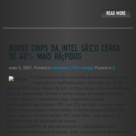
READ MORE
NOVOS CHIPS DA INTEL SÃ£O CERCA
DE 40% MAIS RÃ¡PIDOS
maio 5, 2007
, Posted in
Hardware
,
TÃ©cnologia
Posted in
0
A Intel anunciou uma nova linha de processadores para
computadores, lanÃ§ada ainda neste ano, que serÃ¡
cerca de 40% mais rÃ¡pida do que os chips atuais, na execuÃ§Ã£o de
jogos de computador, vÃ­deos e outras cargas de trabalho pesadas.
A maior fabricante mundial de chips, responsÃ¡vel pelos
processadores que acionam 75% dos PCs em todo o mundo, disse
que os novos modelos Penryn terÃ£o o mesmo design bÃ¡sico dos
atuais, mas os circuitos serÃ£o 30% mais finos –com apenas 45
milionÃ©simos de milÃ­metro de largura.
“Em computaÃ§Ã£o de alto desempenho e aplicaÃ§Ãµes que
requerem elevada largura de banda, pode haver ganho de desempenho