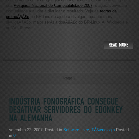
sua
Pesquisa Nacional de Compatibilidade 2007
, e agora convida a
comunidade a ajudar a divulgar o resultado. Veja as
regras da
promoÃ§Ã£o
no BR-Linux e ajude a divulgar – quanto mais
divulgaÃ§Ã£o, maior serÃ¡ a doaÃ§Ã£o do BR-Linux Ã Wikipedia e
ao WordPress.
READ MORE
Page 2
INDÚSTRIA FONOGRÁFICA CONSEGUE
DESATIVAR SERVIDORES DO EDONKEY
NA ALEMANHA
setembro 22, 2007
, Posted in
Software Livre
,
TÃ©cnologia
Posted
in
0