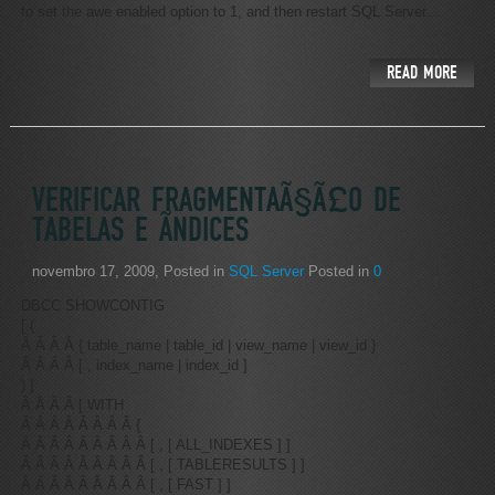
to set the awe enabled option to 1, and then restart SQL Server...
READ MORE
VERIFICAR FRAGMENTAÃ§Ã£O DE
TABELAS E Ã­NDICES
novembro 17, 2009
, Posted in
SQL Server
Posted in
0
DBCC SHOWCONTIG
[ (
Â Â Â Â { table_name | table_id | view_name | view_id }
Â Â Â Â [ , index_name | index_id ]
) ]
Â Â Â Â [ WITH
Â Â Â Â Â Â Â Â {
Â Â Â Â Â Â Â Â Â [ , [ ALL_INDEXES ] ]
Â Â Â Â Â Â Â Â Â [ , [ TABLERESULTS ] ]
Â Â Â Â Â Â Â Â Â [ , [ FAST ] ]