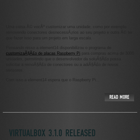
Uma coisa Ã© vocÃª customizar uma unidade, como por exemplo
removendo conectores desnecessÃ¡rios ao seu projeto e outra Ã© ter
que fazer isso para um projeto em larga escala.
Pensando nisso a element14 disponibilizou o programa de
customizaÃ§Ã£o de placas Raspberry Pi
para compras acima de 3000
unidades, permitindo que o desenvolvedor da soluÃ§Ã£o possa
solicitar a remoÃ§Ã£o de conectores ou a adiÃ§Ã£o de novos
sensores.
Com isso a element14 espera que o Raspberry Pi...
READ MORE
VIRTUALBOX 3.1.0 RELEASED