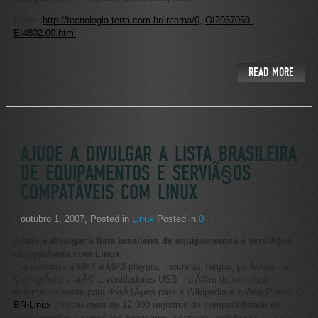
Fonte:
http://tecnologia.terra.com.br/interna/0,,OI2037050-
EI4802,00.html
READ MORE
AJUDE A DIVULGAR A LISTA BRASILEIRA
DE EQUIPAMENTOS E SERVIÃ§OS
COMPATÃ­VEIS COM LINUX
outubro 1, 2007
, Posted in
Linux
Posted in
0
Ajude a divulgar a lista brasileira de equipamentos e serviÃ§os
compatÃ­veis com Linux
…e concorra a MP4 e MP3 players, mochilas Targus, perÃ­odos de
VoIP grÃ¡tis e atÃ© a ventiladores USB – alÃ©m de contribuir
automaticamente para doaÃ§Ãµes para a Wikipedia e o WordPress! O
BR-Linux
coletou mais de 12.000 registros de compatibilidade de
equipamentos e serviÃ§os (webcams, scanners, notebooks, …) na