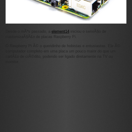
Desde o mÃªs passado, a
element14
iniciou o serviÃ§o de
customizaÃ§Ã£o de placas Raspberry Pi.
O Raspberry Pi Ã© o queridinho de hobistas e entusiastas. Ele Ã©
computador completo em uma placa um pouco maior do que um
cartÃ£o de crÃ©dito, podendo ser ligado diretamente na TV ou
monitor.