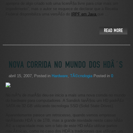
apropria de algo criado sob uma licenÃ§a livre para criar mais um
impedimento”, mas o autor se esquece de declarar que a Receita
Federal disponibiliza uma versÃ£o do
IRPF em Java
que ...
READ MORE
NOVA CORRIDA NO MUNDO DOS HDÂ´S
abril 15, 2007
, Posted in
Hardware
,
TÃ©cnologia
Posted in
0
No mÃªs de marÃ§o deu-se inicio a mais uma nova corrida no mundo
do hardware para computadores. A Sandisk lanÃ§ou um HD padrÃ£o
SATA de 32 GB utilizando tecnologia SSD (Solid State Drives).
Aparentemente parece um retrocesso, quando vemos empresas
lanÃ§ando HDÂ´s de 1TB, mas a grande novidade neste caso nÃ£o
Ã© a capacidade mas sim o fato de este HD nÃ£o utilizar partes
mecÃ¢nicas, como no caso dos HDÂ´s tradicionais que utilizam um