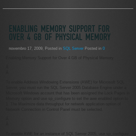
ENABLING MEMORY SUPPORT FOR
OVER 4 GB OF PHYSICAL MEMORY
novembro 17, 2009
, Posted in
SQL Server
Posted in
0
Enabling Memory Support for Over 4 GB of Physical Memory
Â
Â
To enable Address Windowing Extensions (AWE) for Microsoft SQL
Server, you must run the SQL Server 2005 Database Engine under a
Microsoft Windows account that has been assigned the Lock Pages in
Memory option and use sp_configure to set the awe enabled option to
1. The Maximize data throughput for network application option of
Network Connection in Control Panel must be selected.
Â
Â
To enable AWE for an instance of SQL Server 2005, use sp_configure