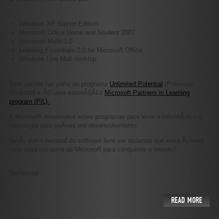
Windows XP Starter Edition
Microsoft Office Home and Student 2007
Microsoft Math 3.0
Learning Essentials 2.0 for Microsoft Office
Windows Live Mail desktop
Este pacote faz parte do programa
Unlimited Potential
(Potencial
Ilimitado) e Ã© uma estenÃ§Ã£o
Microsoft Partners in Learning
program (PiL).
A Microsoft desenvolve estes programas para levar a informÃ¡tica e
tecnologia para paÃ­ses em desenvolvimento.
SerÃ¡ que o pessoal do software livre vai reclamar que essa Ã¡ mais
uma nova iniciativa da Microsoft para conquistar o mundo?
Technorati
:
READ MORE