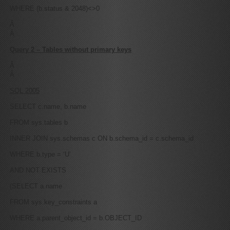
WHERE (b.status & 2048)<>0
Â
Â
Query 2 – Tables without primary keys
Â
Â
SQL 2005
SELECT c.name, b.name
FROM sys.tables b
INNER JOIN sys.schemas c ON b.schema_id = c.schema_id
WHERE b.type = ‘U’
AND NOT EXISTS
(SELECT a.name
FROM sys.key_constraints a
WHERE a.parent_object_id = b.OBJECT_ID