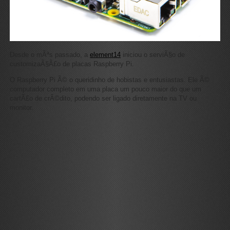
Desde o mÃªs passado, a
element14
iniciou o serviÃ§o de
customizaÃ§Ã£o de placas Raspberry Pi.
O Raspberry Pi Ã© o queridinho de hobistas e entusiastas. Ele Ã©
computador completo em uma placa um pouco maior do que um
cartÃ£o de crÃ©dito, podendo ser ligado diretamente na TV ou
monitor.