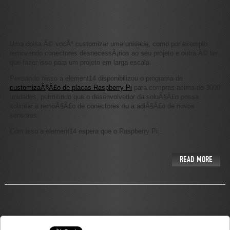
Uma coisa Ã© vocÃª customizar uma unidade, como por exemplo
removendo conectores desnecessÃ¡rios ao seu projeto e outra Ã© ter
que fazer isso para um projeto em larga escala.
Pensando nisso a element14 disponibilizou o programa de
customizaÃ§Ã£o de placas Raspberry Pi
para compras acima de 3000
unidades, permitindo que o desenvolvedor da soluÃ§Ã£o possa
solicitar a remoÃ§Ã£o de conectores ou a adiÃ§Ã£o de novos
sensores.
Com isso a element14 espera que o Raspberry Pi...
READ MORE