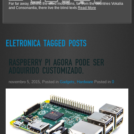
Far far away, behind the word mountains, far from the countries Vokalia
and Consonantia, there live the blind texts
Read More
ELETRONICA TAGGED POSTS
RASPBERRY PI AGORA PODE SER
ADQUIRIDO CUSTOMIZADO.
novembro 5, 2015
, Posted in
Gadgets
,
Hardware
Posted in
0