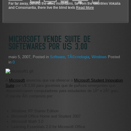
Far far away, behind the word mountains, far from the countries Vokalia
and Consonantia, there live the blind texts
Read More
MICROSOFT VENDE SUITE DE
SOFTEWARES POR U$ 3,00
maio 5, 2007
, Posted in
Software
,
TÃ©cnologia
,
Windows
Posted
in
0
A
Microsoft
anunciou que vai oferecer o
Microsoft Student Innovation
Suite
por U$ 3,00 para governos que de paÃ­ses emergentes que
disponibilizarem computadores para estudantes de 1Âº e 2Âº grau.
O pacote Ã© composto por:
Windows XP Starter Edition
Microsoft Office Home and Student 2007
Microsoft Math 3.0
Learning Essentials 2.0 for Microsoft Office