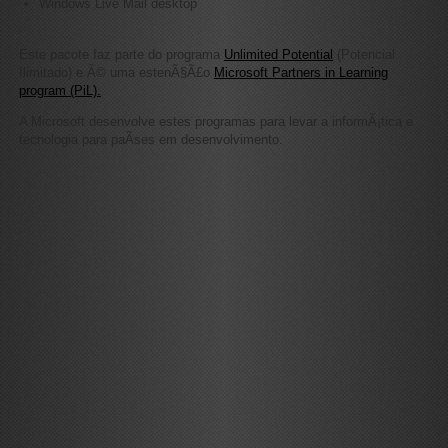
Windows Live Mail desktop
Este pacote faz parte do programa
Unlimited Potential
(Potencial
Ilimitado) e Ã© uma estenÃ§Ã£o
Microsoft Partners in Learning
program (PiL).
A Microsoft desenvolve estes programas para levar a informÃ¡tica e
tecnologia para paÃ­ses em desenvolvimento.