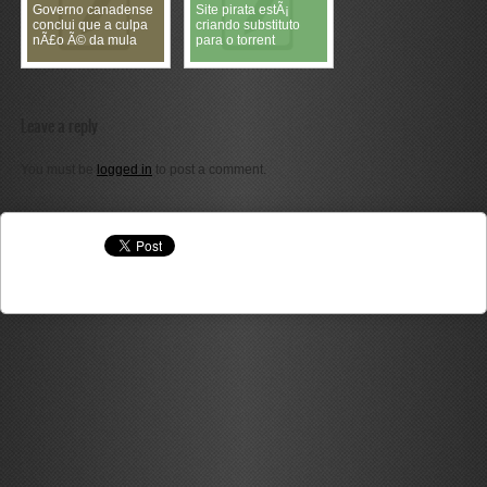
Governo canadense
Site pirata estÃ¡
conclui que a culpa
criando substituto
nÃ£o Ã© da mula
para o torrent
Leave a reply
You must be
logged in
to post a comment.