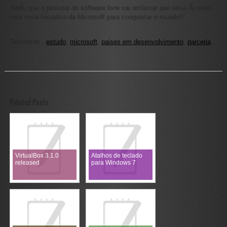
SerÃ¡ que o pessoal do software livre vai reclamar que essa Ã¡ mais
uma nova iniciativa da Microsoft para conquistar o mundo?
Technorati
:
estudo
,
microsoft
,
paises em desenvolvimento
,
parceria
Related Posts:
VirtualBox 3.1.0
Atalhos de teclado
released
para Windows 7