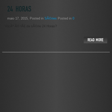
24 HORAS
maio 17, 2015
, Posted in
SÃ©ries
Posted in
0
VocÃª Ã© fÃ£ da sÃ©rie 24 Horas?
READ MORE