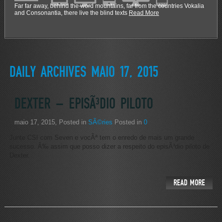
Far far away, behind the word mountains, far from the countries Vokalia
and Consonantia, there live the blind texts
Read More
DAILY ARCHIVES MAIO 17, 2015
DEXTER – EPISÃ³DIO PILOTO
maio 17, 2015
, Posted in
SÃ©ries
Posted in
0
Junte CSI com Seven e vocÃª tem o enredo de mais um grande
sucesso. Ã‰ assim que posso dizer a respeito do episÃ³dio piloto de
Dexter.
READ MORE