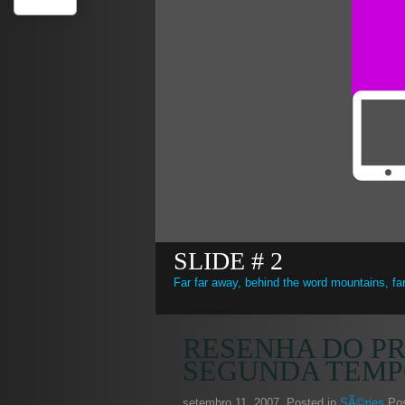
SLIDE # 2
Far far away, behind the word mountains, far
RESENHA DO PR
SEGUNDA TEMP
setembro 11, 2007
, Posted in
SÃ©ries
Pos