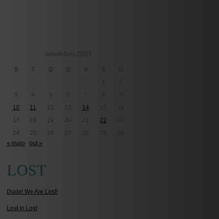
setembro 2007
S
T
Q
Q
S
S
D
1
2
3
4
5
6
7
8
9
10
11
12
13
14
15
16
17
18
19
20
21
22
23
24
25
26
27
28
29
30
« maio
out »
LOST
Dude! We Are Lost!
Lost in Lost