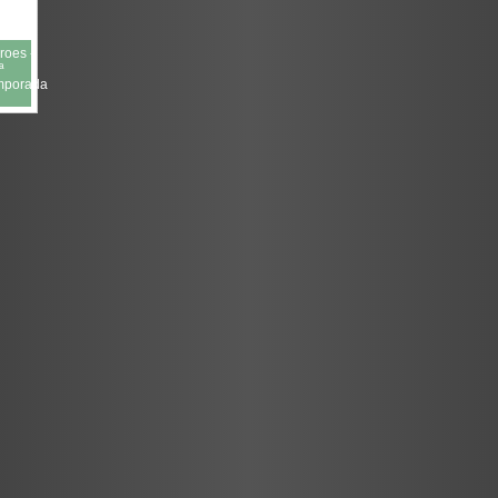
roes -
ª
mporada