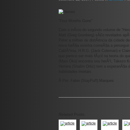
“Four Months Gone”
Com o inÃ­cio do segundo volume de “Heroe
Matt (Greg Grunberg) sÃ£o revelados apÃ³
Peter a milhas de distÃ¢ncia da cidade 
nova forÃ§a sinistra comeÃ§a a perseguir
CalifÃ³rnia, H.R.G. (Jack Coleman) e Clai
que parece ser mais fÃ¡cil na teoria do qu
(Masi Oka) encontra seu herÃ³i, Takezo 
Herrera (Shalim Ortiz) tem a esperanÃ§a
habilidades mortais.
Â Por: Fabio (StayPuff) Marques
Related Posts: