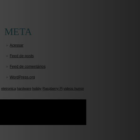
META
Acessar
Feed de posts
Feed de comentários
WordPress.org
eletronica
hardware
hobby
Raspberry Pi
videos humor