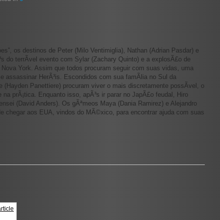
s”, os destinos de Peter (Milo Ventimiglia), Nathan (Adrian Pasdar) e
s do terrÃ­vel evento com Sylar (Zachary Quinto) e a explosÃ£o de
de Nova York. Assim que todos procuram seguir com suas vidas, uma
 e assassinar HerÃ³is. Escondidos com sua famÃ­lia no Sul da
re (Hayden Panettiere) procuram viver o mais discretamente possÃ­vel, o
e na prÃ¡tica. Enquanto isso, apÃ³s ir parar no JapÃ£o feudal, Hiro
Kensei (David Anders). Os gÃªmeos Maya (Dania Ramirez) e Alejandro
 de chegar aos EUA, vindos do MÃ©xico, para encontrar ajuda com suas