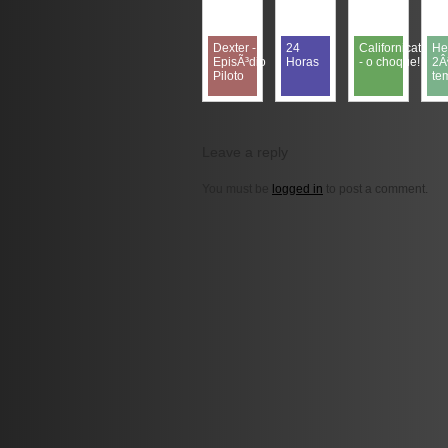
Dexter -
24
Californication
He
EpisÃ³dio
Horas
- o choque!!!
2Â
Piloto
te
Leave a reply
You must be
logged in
to post a comment.