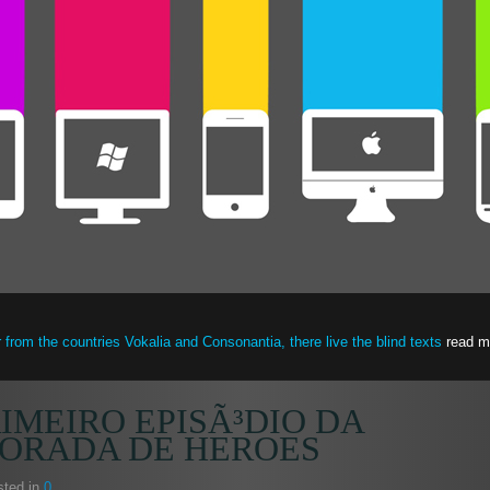
 from the countries Vokalia and Consonantia, there live the blind texts
read m
IMEIRO EPISÃ³DIO DA
ORADA DE HEROES
ted in
0