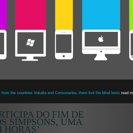
 from the countries Vokalia and Consonantia, there live the blind texts
read m
RTICIPA DO FIM DE
S SIMPSONS, UMA
4 HORAS’