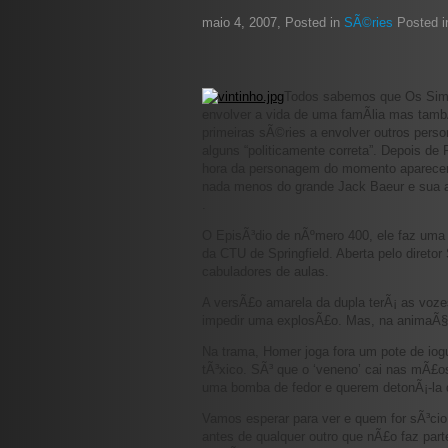
maio 4, 2007
, Posted in
SÃ©ries
Posted 
Todos sabemos que Os Simp
envolver a vida de uma famÃ­lia mas tam
primeiras sÃ©ries a envolver outros per
alguns “politicamente correta”. Depois de
hora da personagem do momento aparecer
nada menos do grande Jack Baeur e sua a
.
O EpisÃ³dio de nÃºmero 400, ele faz uma 
da CTU de Springfield. Aberta pelo direto
cabuladores de aulas.
A versÃ£o amarela da dupla terÃ¡ as voz
impedir uma explosÃ£o. Mas, na animaÃ§
Na trama, Homer joga fora um pote de iogu
tÃ³xico. SÃ³ que o ‘veneno’ cai nas mÃ£o
uma bomba de fedor e querem detonÃ¡-la 
Vamos esperar para ver e quem for sÃ³cio 
antes de qualquer outro que nÃ£o faz part