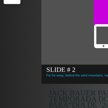
SLIDE # 2
Far far away, behind the word mountains, far
JACK BAUER PA
TEMPORADA DO
PARÃ“DIA DE ’2