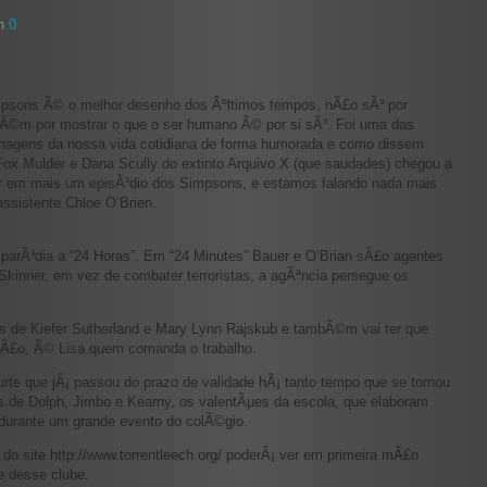
in
0
sons Ã© o melhor desenho dos Ãºltimos tempos, nÃ£o sÃ³ por
bÃ©m por mostrar o que o ser humano Ã© por si sÃ³. Foi uma das
sonagens da nossa vida cotidiana de forma humorada e como dissem
 Fox Mulder e Dana Scully do extinto Arquivo X (que saudades) chegou a
 em mais um episÃ³dio dos Simpsons, e estamos falando nada mais
ssistente Chloe O’Brien.
parÃ³dia a “24 Horas”. Em “24 Minutes” Bauer e O’Brian sÃ£o agentes
r Skinner, em vez de combater terroristas, a agÃªncia persegue os
es de Kiefer Sutherland e Mary Lynn Rajskub e tambÃ©m vai ter que
Ã£o, Ã© Lisa quem comanda o trabalho.
rte que jÃ¡ passou do prazo de validade hÃ¡ tanto tempo que se tornou
s de Dolph, Jimbo e Kearny, os valentÃµes da escola, que elaboram
durante um grande evento do colÃ©gio.
do site http://www.torrentleech.org/ poderÃ¡ ver em primeira mÃ£o
e desse clube.