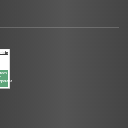
roes -
ª
mporada