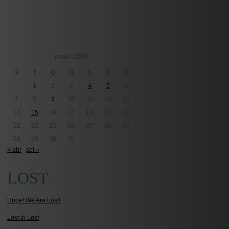
maio 2007
S
T
Q
Q
S
S
D
1
2
3
4
5
6
7
8
9
10
11
12
13
14
15
16
17
18
19
20
21
22
23
24
25
26
27
28
29
30
31
« abr
set »
LOST
Dude! We Are Lost!
Lost in Lost