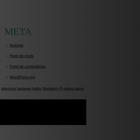
META
Acessar
Feed de posts
Feed de comentários
WordPress.org
eletronica
hardware
hobby
Raspberry Pi
videos humor