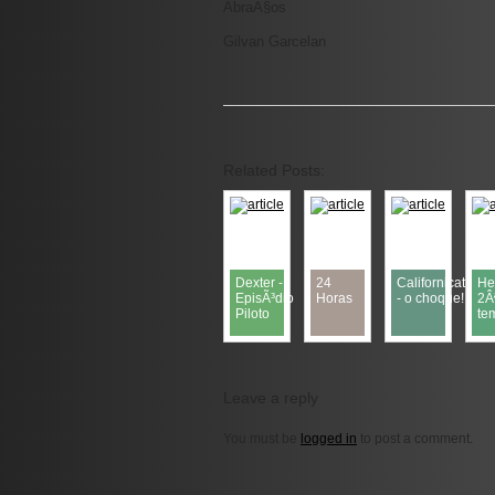
AbraÃ§os
Gilvan Garcelan
Related Posts:
Dexter -
24
Californication
He
EpisÃ³dio
Horas
- o choque!!!
2Â
Piloto
te
Leave a reply
You must be
logged in
to post a comment.